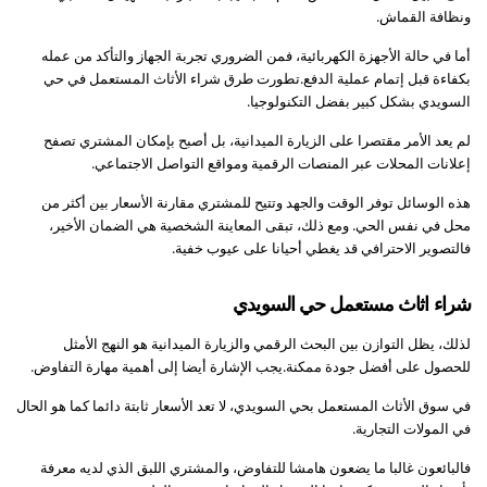
ونظافة القماش.
أما في حالة الأجهزة الكهربائية، فمن الضروري تجربة الجهاز والتأكد من عمله
بكفاءة قبل إتمام عملية الدفع.تطورت طرق شراء الأثاث المستعمل في حي
السويدي بشكل كبير بفضل التكنولوجيا.
لم يعد الأمر مقتصرا على الزيارة الميدانية، بل أصبح بإمكان المشتري تصفح
إعلانات المحلات عبر المنصات الرقمية ومواقع التواصل الاجتماعي.
هذه الوسائل توفر الوقت والجهد وتتيح للمشتري مقارنة الأسعار بين أكثر من
محل في نفس الحي. ومع ذلك، تبقى المعاينة الشخصية هي الضمان الأخير،
فالتصوير الاحترافي قد يغطي أحيانا على عيوب خفية.
شراء اثاث مستعمل حي السويدي
لذلك، يظل التوازن بين البحث الرقمي والزيارة الميدانية هو النهج الأمثل
للحصول على أفضل جودة ممكنة.يجب الإشارة أيضا إلى أهمية مهارة التفاوض.
في سوق الأثاث المستعمل بحي السويدي، لا تعد الأسعار ثابتة دائما كما هو الحال
في المولات التجارية.
فالبائعون غالبا ما يضعون هامشا للتفاوض، والمشتري اللبق الذي لديه معرفة