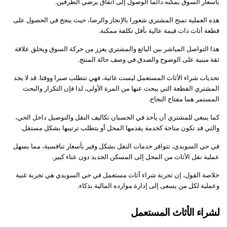
بأسعار السوق يمكنه دائما الوصول إلى اتفاق يرضي الطرفين.
هذه العملية تمنح المشتري شعورا بالإنجاز والرضا، حيث ينجح في الحصول على
قطعة أثاث ذات قيمة عالية بأقل تكلفة ممكنة.
هذا التواصل المباشر بين البائع والمشتري يعزز من حركة السوق ويخلق علاقة
ثقة مبنية على الوضوح والصدق في وصف حالة المنتج.
تحديات شراء الأثاث المستعمل ليست غائبة، فهي تتطلب صبرا ووقتا. قد لا يجد
المشتري القطعة التي يبحث عنها من المرة الأولى، لذا فإن التكرار والبحث
المستمر هما مفتاح النجاح.
كما ينبغي للمشتري أن يأخذ في الحسبان تكاليف النقل والتوصيل داخل الحي،
والتي قد تكون متاحة كخدمة يقدمها المحل أو يتطلب ترتيبها بشكل مستقل.
في حي السويدي، تتوافر خدمات النقل بشكل وفير بأسعار تنافسية، مما يسهل
عملية نقل الأثاث من المحل إلى المسكن الجديد دون عناء كبير.
خلاصة القول، إن تجربة شراء أثاث مستعمل في حي السويدي هي تجربة غنية
وعملية لكل من يسعى إلى إدارة موارده المالية بذكاء.
لشراء الأثاث المستعمل