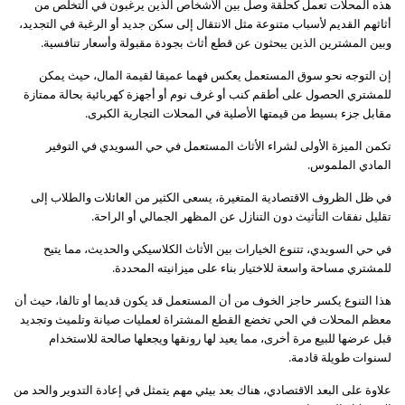
هذه المحلات تعمل كحلقة وصل بين الأشخاص الذين يرغبون في التخلص من
أثاثهم القديم لأسباب متنوعة مثل الانتقال إلى سكن جديد أو الرغبة في التجديد،
وبين المشترين الذين يبحثون عن قطع أثاث بجودة مقبولة وأسعار تنافسية.
إن التوجه نحو سوق المستعمل يعكس فهما عميقا لقيمة المال، حيث يمكن
للمشتري الحصول على أطقم كنب أو غرف نوم أو أجهزة كهربائية بحالة ممتازة
مقابل جزء بسيط من قيمتها الأصلية في المحلات التجارية الكبرى.
تكمن الميزة الأولى لشراء الأثاث المستعمل في حي السويدي في التوفير
المادي الملموس.
في ظل الظروف الاقتصادية المتغيرة، يسعى الكثير من العائلات والطلاب إلى
تقليل نفقات التأثيث دون التنازل عن المظهر الجمالي أو الراحة.
في حي السويدي، تتنوع الخيارات بين الأثاث الكلاسيكي والحديث، مما يتيح
للمشتري مساحة واسعة للاختيار بناء على ميزانيته المحددة.
هذا التنوع يكسر حاجز الخوف من أن المستعمل قد يكون قديما أو تالفا، حيث أن
معظم المحلات في الحي تخضع القطع المشتراة لعمليات صيانة وتلميث وتجديد
قبل عرضها للبيع مرة أخرى، مما يعيد لها رونقها ويجعلها صالحة للاستخدام
لسنوات طويلة قادمة.
علاوة على البعد الاقتصادي، هناك بعد بيئي مهم يتمثل في إعادة التدوير والحد من