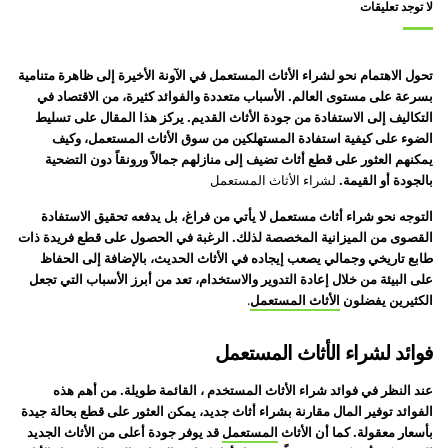
لا توجد تعليقات
تحول الاهتمام نحو لشراء الأثاث المستعمل في الآونة الأخيرة إلى ظاهرة متنامية
بسرعة على مستوى العالم. الأسباب متعددة والفوائد كثيرة، من الاقتصاد في
التكاليف إلى الاستفادة من جودة الأثاث القديم. يركز هذا المقال على تسليط
الضوء على كيفية استفادة المستهلكين من سوق الأثاث المستعمل، وكيف
يمكنهم العثور على قطع أثاث تضيف إلى منازلهم جمالاً ورونقاً دون التضحية
بالجودة أو القيمة.
لشراء الأثاث المستعمل
التوجه نحو شراء أثاث مستعمل لا يأتي من فراغ، بل يدفعه تحقيق الاستفادة
القصوى من الميزانية المخصصة لذلك. الرغبة في الحصول على قطع فريدة ذات
طابع تاريخي وجمالي يصعب إيجاده في الأثاث الحديث، بالإضافة إلى الحفاظ
على البيئة من خلال إعادة التدوير والاستخدام، تعد من أبرز الأسباب التي تجعل
الكثيرين يفضلون
الأثاث المستعمل
.
فوائد لشراء الأثاث المستعمل
عند النظر في فوائد شراء الأثاث المستخدم ، القائمة طويلة. من أهم هذه
الفوائد توفير المال مقارنة بشراء أثاث جديد، يمكن العثور على قطع بحالة جيدة
بأسعار معقولة. كما أن الأثاث
المستعمل
قد يوفر جودة أعلى من الأثاث الجديد