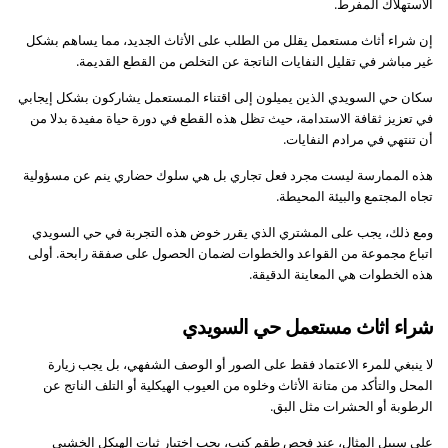
الاستهلاك المفرط.
إن شراء أثاث مستعمل يقلل من الطلب على الأثاث الجديد، مما يساهم بشكل
غير مباشر في تقليل النفايات الناتجة عن التخلص من القطع القديمة.
سكان حي السويدي الذين يميلون إلى اقتناء المستعمل يشاركون بشكل إيجابي
في تعزيز ثقافة الاستدامة، حيث تظل هذه القطع في دورة حياة مفيدة بدلا من
أن تنتهي في مرادم النفايات.
هذه الممارسة ليست مجرد فعل تجاري بل هي سلوك حضاري ينم عن مسؤولية
تجاه المجتمع والبيئة المحيطة.
ومع ذلك، يجب على المشتري الذي يقرر خوض هذه التجربة في حي السويدي
اتباع مجموعة من القواعد والخطوات لضمان الحصول على صفقة رابحة. أولى
هذه الخطوات هي المعاينة الدقيقة.
شراء اثاث مستعمل حي السويدي
لا ينبغي للمرء الاعتماد فقط على الصور أو الوصف الشفهي، بل يجب زيارة
المحل والتأكد من متانة الأثاث وخلوه من العيوب الهيكلية أو التلف الناتج عن
الرطوبة أو الحشرات مثل البق.
على سبيل المثال، عند فحص طقم كنب، يجب اختبار ثبات الهيكل الخشبي