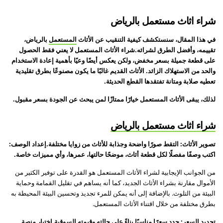
شراء اثاث مستعمل بالرياض
في هذا المقال، سنستكشف كيفية التنقيب عن الأثاث
المستعمل
بالرياض،
تقييمه، وأفضل الطرق لشرائه.شراء الأثاث المستعمل لا يعني فقط الحصول
على قطعة جميلة بسعر مخفض، ولكن يعكس أيضًا وعيًا بأهمية إعادة الاستخدام
والحد من الاستهلاك الزائد. الأثاث القديم غالبًا ما يكون مصنوعًا بطرق تقليدية
تعطيه صلابة ومتانة تفتقدها القطع الحديثة.
لذلك، يبقى الأثاث المستعمل خيارًا ممتازًا لمن يبحث عن الجودة بسعر مقبول.
شراء اثاث مستعمل بالرياض
تصوير الأثاث: التقط صورًا واضحة وجذابة للأثاث من زوايا مختلفة.إعداد الوصف:
اكتب وصفًا مفصلًا لكل قطعة أثاث، موضحًا حالتها، عمرها، وأي مميزات خاصة.
من الجوانب الإيجابية لشراء الأثاث المستعمل هو القدرة على توفير الكثير من
الأموال مقارنة بشراء الأثاث الجديد، كما أنه يساهم في تقليل القمامة وحماية
البيئة من التلوث. بالإضافة إلى أنه يمكن للمرء تجديد وتحسين البيئة المحيطة به
بطرق مختلفة من خلال اقتناء الأثاث المستعمل.
تحديد السعر: حدد سعرًا مناسبًا بناءً على حالته وقيمته السوقية.اختيار منصة