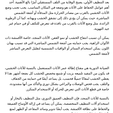
بعد التنظيف الأولي، يصبح الوقاية من التلف المستقبلي أمرًا بالغ الأهمية. أحد
أهم عوامل الحفاظ على الأثاث هو وضعه في المكان المناسب. يجب تجنب وضع
الأثاث الخشبي بالقرب من مصادر الحرارة مثل المدفأة أو أشعة الشمس
المباشرة، حيث يمكن أن يؤدي ذلك إلى تشقق الخشب وبهتانه. كما أن الرطوبة
الزائدة، مثل وضع الأثاث بالقرب من نافذة قد تتعرض للتكثف أو في حمام غير
جيد التهوية،
يمكن أن تسبب انتفاخ الخشب أو نمو العفن. الأثاث المنجد، خاصة الأقمشة ذات
الألوان الزاهية، يجب حمايته من أشعة الشمس المباشرة التي قد تسبب بهتان
اللون. يمكن استخدام الستائر أو الواقيات الشمسية لتقليل التعرض المباشر
لأشعة الشمس.
الصيانة الدورية هي مفتاح إطالة عمر الأثاث المستعمل. بالنسبة للأثاث الخشبي،
قد يكون من المفيد تلميعه بزيت أو شمع مخصص للخشب كل بضعة أشهر. هذا لا
يعطي الخشب لمعانًا جميلًا فحسب، بل يساعد أيضًا في حمايته من الجفاف
والتلف. يجب فحص الوصلات والبراغي بشكل دوري والتأكد من أنها مشدودة،
خاصة في قطع الأثاث التي تتعرض للحركة أو الاستخدام المتكرر.
بالنسبة للأثاث المنجد، فإن التنظيف العميق الدوري، مثل التنظيف بالبخار أو
استخدام آلات التنظيف المتخصصة، يمكن أن يساعد في إزالة الأوساخ العميقة
والحفاظ على نظافة الأقمشة. يجب أيضًا تدوير وسائد المقاعد أو الظهر لمنع