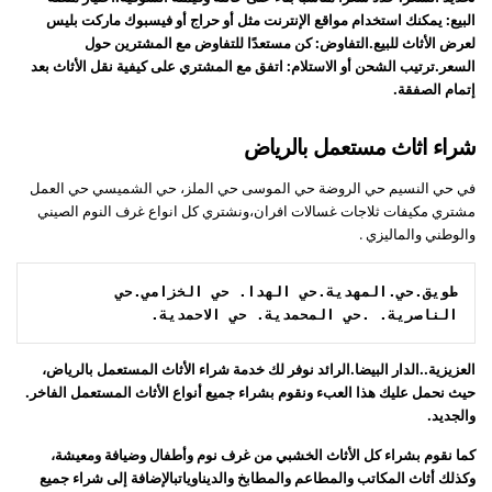
البيع: يمكنك استخدام مواقع الإنترنت مثل أو حراج أو فيسبوك ماركت بليس
لعرض الأثاث للبيع.التفاوض: كن مستعدًا للتفاوض مع المشترين حول
السعر.ترتيب الشحن أو الاستلام: اتفق مع المشتري على كيفية نقل الأثاث بعد
إتمام الصفقة.
شراء اثاث مستعمل بالرياض
في حي النسيم حي الروضة حي الموسى حي الملز، حي الشميسي حي العمل
مشتري مكيفات ثلاجات غسالات افران،ونشتري كل انواع غرف النوم الصيني
والوطني والماليزي .
طويق.حي.المهدية.حي الهدا. حي الخزامي.حي 
الناصرية. .حي المحمدية. حي الاحمدية.
العزيزية..الدار البيضا.الرائد نوفر لك خدمة شراء الأثاث المستعمل بالرياض،
حيث نحمل عليك هذا العبء ونقوم بشراء جميع أنواع الأثاث المستعمل الفاخر.
والجديد.
كما نقوم بشراء كل الأثاث الخشبي من غرف نوم وأطفال وضيافة ومعيشة،
وكذلك أثاث المكاتب والمطاعم والمطابخ والديناوياتبالإضافة إلى شراء جميع