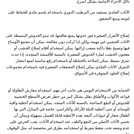
تآكل الأجزاء الأمامية بشكل أسرع.
الأثاث الجلدي يستفيد من الترطيب الدوري باستخدام بلسم جلدي للحفاظ على
ليونته ومنع التشقق.
إصلاح الأضرار الصغيرة فور حدوثها يمنع تفاقمها. قد تبدو الخدوش البسيطة على
الأثاث الخشبي غير مهمة، ولكن إذا تُركت دون معالجة، يمكن أن تتجمع الأوساخ
فيها وتصبح بقعًا داكنة يصعب إزالتها. يمكن استخدام أقلام إصلاح الخشب أو
معجون الخشب لملء الخدوش الصغيرة. بالنسبة للأقمشة المنجدة، إذا حدث
تمزق بسيط، يمكن إصلاحه بالخياطة أو باستخدام رقع مناسبة لمنع انتشار
التمزق. الأثاث الجلدي يمكن إصلاح التشققات الصغيرة فيه باستخدام مجموعات
إصلاح الجلود المتوفرة في الأسواق.
الحماية من الاستخدام اليومي هي جانب آخر مهم. استخدام مفارش الطاولة أو
قواعد الأكواب والأطباق يقلل بشكل كبير من خطر تعرض الأسطح الخشبية
للخدوش أو البقع الساخنة. بالنسبة للأثاث المنجد، يمكن استخدام أغطية واقية
للوسائد أو حتى أغطية كاملة للأرائك والكراسي، خاصة في المنازل التي بها
أطفال صغار أو حيوانات أليفة. هذه الأغطية قابلة للغسل بسهولة ويمكن أن
تحمي الأثاث الأصلي من البقع والتلف. عند استخدام الأثاث، يجب الحرص على
عدم وضعه تحت ضغط مفرط أو استخدامه بطرق غير مخصصة له، مثل الوقوف