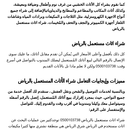
كما نقوم بشراء كل الأثاث الخشبي من غرف نوم وأطفال وضيافة ومعيشة،
وكذلك أثاث المكاتب والمطاعم والمطابخ والديناوياتبالإضافة إلى شراء جميع
أنواع الاجهزة الكهرومنزلية، مثل الثلاجات و المكيفات وبرادات المياه وشاشات
التلفاز أجهزة الكمبيوتر والنجف والتحف والمُخيمات. شراء اثاث مستعمل
بالرياض
شراء اثاث مستعمل بالرياض
كل ذلك بأفضل وأعلى الأسعار التي يُمكن أن تقدم مقابل أثاثك، ما عليك سوى
الإتصال بالرقم التالي لبيع أثاثك المُستعمل ليصلك المندوب بالتواصل في أسرع
وقت: 0500103738 ولكن لا تعلم ماذا تل بالأثاث القديم
مميزات وإيجابيات التعامل شراء الأثاث المستعمل بالرياض
وبالنسبة لخدمات التوصيل والشحن ونقل العفش ، سنقدم لك أفضل خدمة من
جميع النواحي. حيث بمجرد إقرارك ببيع أثاثك المُستعمل، إتصل بالرقم أسفله
وسيتواصل معك وكيلنا ومندوبنا في أقرب وقت والقدوم إليك. للتواصل
والإستفسار على الرقم:
شراء اثاث مستعمل بالرياض 0500103738 توجدكثير من عمليات البحث عن
اثاث مستخدم في الرياض شرق الرياض هي منطقة نشتري منها كثيرا مكيفات