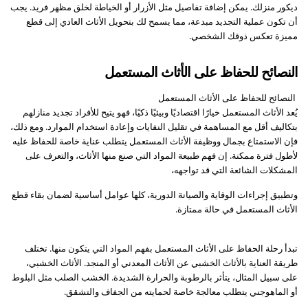
ديكور منزلك. يمكن إضافة تفاصيل مثل الأزرار أو الخياطة لخلق مظهر فريد. يجب
أن تكون عملية التجديد مبدعة، مما يسمح لك بتحويل الأثاث العادي إلى قطع
مميزة تعكس ذوقك الشخصي.
النصائح للحفاظ على الأثاث المستعمل
النصائح للحفاظ على الأثاث المستعمل
يُعد الأثاث المستعمل خيارًا اقتصاديًا وبيئيًا ذكيًا، فهو يتيح للأفراد تجديد منازلهم
بتكاليف أقل مع المساهمة في تقليل النفايات وإعادة استخدام الموارد. ومع ذلك،
فإن الاستمتاع بجمال ووظيفة الأثاث المستعمل يتطلب عناية خاصة للحفاظ عليه
لأطول فترة ممكنة. إن فهم طبيعة المواد التي صنع منها الأثاث، والتعرف على
المشكلات الشائعة التي قد تواجهه،
وتطبيق إجراءات الوقاية والصيانة الدورية، كلها عوامل أساسية لضمان بقاء قطع
الأثاث المستعمل في حالة ممتازة.
تبدأ رحلة الحفاظ على الأثاث المستعمل بفهم المواد التي يتكون منها. تختلف
طريقة العناية بالأثاث الخشبي عن الأثاث المعدني أو المنجد. الأثاث الخشبي،
على سبيل المثال، يتأثر بالرطوبة والحرارة الشديدة. الخشب الصلب مثل البلوط
أو الماهوجني يتطلب معالجة خاصة لحمايته من الجفاف والتشقق.