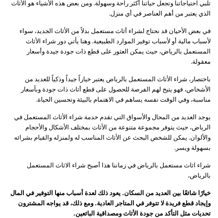
تلبي احتياجاتنا وتجعل حياتنا أكثر راحة وسهولة. ومن بعض هذه الأشياء هو الأثاث
الذي يعتبر من أهم العناصر في أي منزل.
في بعض الأحيان قد نحتاج لشراء أثاث مستعمل بدلاً من الأثاث الجديد، سواء
لأسباب مالية أو لأسباب توفير الموارد الطبيعية. وهنا يأتي دور شراء الأثاث
المستعمل بالرياض، حيث يمكن العثور على قطع ذات جودة جيدة وأسعار
معقولة.
باختصار، شراء الأثاث المستعمل بالرياض يعتبر خياراً جيداً وذكياً للعديد من
الأشخاص، فهو يتيح لهم الفرصة للحصول على قطع أثاث ذات جودة وبأسعار
مناسبة، وفي الوقت نفسه يساهم في الاهتمام بالبيئة وتحسين الحياة.
يوجد العديد من المحال والأسواق التي تقدم خدمة شراء الأثاث المستعمل في
الرياض، حيث يتوفر مجموعة متنوعة من الأثاث بمختلف الأشكال والأحجام
والألوان. يمكن للشخص البحث عن الأثاث المناسب له ولمنزله والقيام بشرائه
بسهولة ويسر.
شراء اثاث مستعمل بالرياض في زماننا هذا أصبح شراء الاثاث المستعمل
بالرياض،
خيارًا شائعًا بين العديد من السكان. يعود ذلك لعدة أسباب منها التوفير في المال
وإيجاد قطع فريدة لا تتوفر في المتاجر العادية. ومع ذلك، قد يواجه المشترون
تحديات مثل التأكد من جودة الأثاث ومصداقية البائعين.