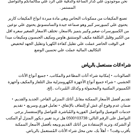
نحن موجودون علي كدار الساعة والدقية علي الرد علي مكالماتكم والتواصل
المستمر .
تصنع المكيفات من ممكونات النحاس وهي مادة مبردة انواع المكيفات كارير
يحتوي علي كمبورسر كبير وهو صماعه جيدة والسامسونق يحتوي علي نوعين
من الكمبورسرات صغير وكبير يتميز بالاسعار، تختلف الاسعار الصغير سعره اقل
من الكبير وقليل التكلفة مكيف الوستتنق هاوس ومكيف الجبسون ومكيفات ميدا
في الوقت الحاضر عملت علي تقليل كفاءة الكهربا وتقليل الجهد لتخفيض
التكاليف المالية عملت علي تحسين الوضع
شراء اثاث مستعمل بالرياض
الصالونات. • إمكانية شراء أثاث المطاعم والمكاتب. • جميع أنواع الأثاث
الخشبي. • شراء جميع أنواع الأجهزة الكهرومنزلية مثل التلفاز والمكيف وأجهزة
الكمبيوتر المكتبية والمحمولة و وكذلك المُبردات ..إلخ.
تقديم أفضل الأسعار الممكنة مقابل أثاثك المنزلي الفاخر، الجديد والقديم. •
ضمان عدم وقوع أي غش أو إلتفاف بالإتفاق. • تعامل فوري وسريع. • تقديم
خدمات التوصيل والتواصل الفورية والمُباشرة. للتواصل والإستفسار يرجى
التواصل على الرقم التالي: 0500103738 هل تريد تغيير ديكور المنزل أو المكتب
أو الشركة، وتريد الإستفادة من أثاثك القديم وبيعه بأفضل الأسعار الممكنة
بأقرب وقت؟ – أهلاً بك، نحن محل شراء الأثاث المُستعمل بالرياض.