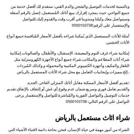
وبالنسبة لخدمات التوصيل والشحن والدم الفني، سنقدم لك أفضل خدمة من
جميع النواحي. حيث بمجرد إقرارك ببيع أثاثك المُستعمل، إتصل بالرقم أسفله
وسيتواصل معك وكيلنا ومندوبنا في أقرب وقت والقدوم إليك.للتواصل
والإستفسار على الرقم:0500103738
أمثلة للأثاث المستعمل الذي يُمكننا شراءه بأفضل الأسعار المُنافسة:جميع أنواع
الأثاث الخشبي.
إمكانية شراء غرف النوم والمعيشة، الإستقبال، والأطفال، والصالونات.إمكانية
شراء أثاث المطاعم والمكاتب.شراء جميع أنواع الأجهزة الكهرومنزلية مثل
التلفاز والمكيف وأجهزة الكمبيوتر المكتبية والمحمولة و وكذلك المُبردات
..إلخ.مميزات وإيجابيات التعامل مع محل شراء الأثاث المستعمل بالرياض
:تقديم أفضل الأسعار الممكنة مقابل أثاثك المنزلي الفاخر، الجديد
والقديم.تعامل فوري وسريع.ضمان عدم وقوع أي غش أو إلتفاف بالإتفاق.تقديم
خدمات التوصيل والتواصل الفورية والمُباشرة.للتواصل والإستفسار يرجى
التواصل على الرقم التالي: 0500103738
شراء اثاث مستعمل بالرياض
الشراء من أمور مهمة في حياة الإنسان، فنحن بحاجة دائمة لاقتناء الأشياء التي