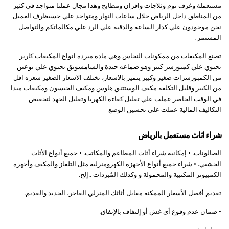
مستعملة وغرف نوم وثلاجات وافران ومطابخ وهذا مجال عملنا متواجد في كثير
من المناطق داخل الرياض خلال ساعات النهار ومتواجد علي حسبظرف العميل
نحن موجودون علي كدار الساعة والدقية علي الرد علي مكالماتكم والتواصل
المستمر .
تصنع المكيفات من ممكونات النحاس وهي مادة مبردة انواع المكيفات كارير
يحتوي علي كمبورسر كبير وهو صماعه جيدة والسامسونق يحتوي علي نوعين
من الكمبورسرات صغير وكبير يتميز بالاسعار، تختلف الاسعار الصغير سعره اقل
من الكبير وقليل التكلفة مكيف الوستتنق هاوس ومكيف الجبسون ومكيفات ميدا
في الوقت الحاضر عملت علي تقليل كفاءة الكهربا وتقليل الجهد لتخفيض
التكاليف المالية عملت علي تحسين الوضع
شراء اثاث مستعمل بالرياض
الصالونات. • إمكانية شراء أثاث المطاعم والمكاتب. • جميع أنواع الأثاث
الخشبي. • شراء جميع أنواع الأجهزة الكهرومنزلية مثل التلفاز والمكيف وأجهزة
الكمبيوتر المكتبية والمحمولة و وكذلك المُبردات ..إلخ.
تقديم أفضل الأسعار الممكنة مقابل أثاثك المنزلي الفاخر، الجديد والقديم.
• ضمان عدم وقوع أي غش أو إلتفاف بالإتفاق.