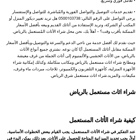
• تعامل فوري وسريع.
• تقديم خدمات التوصيل والتواصل الفورية والمُباشرة. للتواصل والإستفسار
يرجى التواصل على الرقم التالي: 0500103738 هل تريد تغيير ديكور المنزل أو
المكتب أو الشركة، وتريد الإستفادة من أثاثك القديم وبيعه بأفضل الأسعار
الممكنة بأقرب وقت؟ – أهلاً بك، نحن محل شراء الأثاث المُستعمل بالرياض.
حيث نقدم لك أفضل خدمة من ناحي الدعم والسرعة والتوصيل،وبأفضل الأسعار
الممكنة مقابل أثاثك المستعمل أيًا كان نوعه. نشتري جميع أنواع الأثاث
بالرياض، من الأثاث الخشبي والألمنيوم إلى أثاث الجملة من غرف معيشة
ومطابخ شراء اثاث مستعمل بالرياض ومكاتب متكاملة. وكذلك إمكانية شراء
الأجهزة المنزلية، كأجهزة التلفزيون والكمبيوتر، ثلاجات، مبردات ماء وغرف،
مكيفات، والمزيد.شراء اثاث مستعمل شرق الرياض.
شراء اثاث مستعمل بالرياض
كيفية شراء الأثاث المستعمل
عند التفكير في شراء الأثاث المستعمل، يجب القيام ببعض الخطوات الأساسية.
أولاً، يجب تحديد الميزانية المتاحة للحصول على الأثاث. بعد ذلك، يمكن البدء في