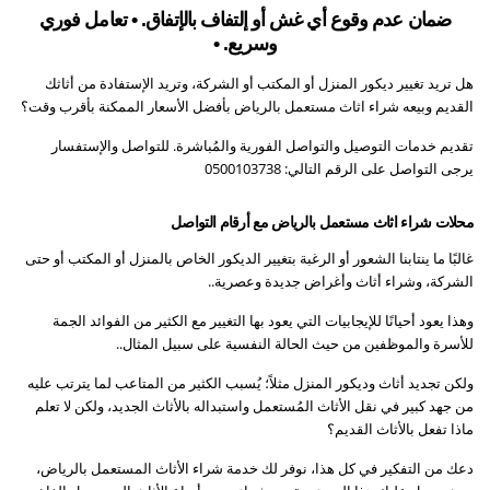
ضمان عدم وقوع أي غش أو إلتفاف بالإتفاق. • تعامل فوري
وسريع. •
هل تريد تغيير ديكور المنزل أو المكتب أو الشركة، وتريد الإستفادة من أثاثك
القديم وبيعه شراء اثاث مستعمل بالرياض بأفضل الأسعار الممكنة بأقرب وقت؟
تقديم خدمات التوصيل والتواصل الفورية والمُباشرة. للتواصل والإستفسار
يرجى التواصل على الرقم التالي: 0500103738
محلات شراء اثاث مستعمل بالرياض مع أرقام التواصل
غالبًا ما ينتابنا الشعور أو الرغبة بتغيير الديكور الخاص بالمنزل أو المكتب أو حتى
الشركة، وشراء أثاث وأغراض جديدة وعصرية..
وهذا يعود أحيانًا للإيجابيات التي يعود بها التغيير مع الكثير من الفوائد الجمة
للأسرة والموظفين من حيث الحالة النفسية على سبيل المثال..
ولكن تجديد أثاث وديكور المنزل مثلاً؛ يُسبب الكثير من المتاعب لما يترتب عليه
من جهد كبير في نقل الأثاث المُستعمل واستبداله بالأثاث الجديد، ولكن لا تعلم
ماذا تفعل بالأثاث القديم؟
دعك من التفكير في كل هذا، نوفر لك خدمة شراء الأثاث المستعمل بالرياض،