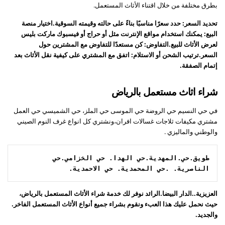
بطرق مختلفة من خلال اقتناء الأثاث المستعمل.
تحديد السعر: حدد سعرًا مناسبًا بناءً على حالته وقيمته السوقية.اختيار منصة
البيع: يمكنك استخدام مواقع الإنترنت مثل أو حراج أو فيسبوك ماركت بليس
لعرض الأثاث للبيع.التفاوض: كن مستعدًا للتفاوض مع المشترين حول
السعر.ترتيب الشحن أو الاستلام: اتفق مع المشتري على كيفية نقل الأثاث بعد
إتمام الصفقة.
شراء اثاث مستعمل بالرياض
في حي النسيم حي الروضة حي الموسى حي الملز، حي الشميسي حي العمل
مشتري مكيفات ثلاجات غسالات افران،ونشتري كل انواع غرف النوم الصيني
والوطني والماليزي .
طويق.حي.المهدية.حي الهدا. حي الخزامي.حي 
الناصرية. .حي المحمدية. حي الاحمدية.
العزيزية..الدار البيضا.الرائد نوفر لك خدمة شراء الأثاث المستعمل بالرياض،
حيث نحمل عليك هذا العبء ونقوم بشراء جميع أنواع الأثاث المستعمل الفاخر.
والجديد.