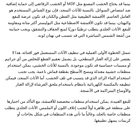
بينما قد يحتاج الخشب المصنع مثل MDF أو الخشب الرقائقي إلى حماية إضافية
ضد امتصاص السوائل. بالنسبة للأثاث المنجد، فإن نوع القماش المستخدم هو
العامل الحاسم. الأقمشة الطبيعية مثل القطن والكتان قد تكون عرضة للبقع
والبهتان، بينما قد تكون الأقمشة الاصطناعية مثل البوليستر أكثر متانة ومقاومة
للبقع. الأثاث الجلدي يتطلب ترطيبًا دوريًا لمنع الجفاف والتشقق، ويجب حمايته
من أشعة الشمس المباشرة التي قد تتسبب في بهتان لونه.
تتمثل الخطوة الأولى العملية في تنظيف الأثاث المستعمل فور اقتنائه. هذا لا
يقتصر على إزالة الغبار السطحي، بل يشمل تعقيم القطع للتخلص من أي جراثيم
أو مسببات حساسية قد تكون موجودة. بالنسبة للأثاث الخشبي، يمكن استخدام
منظفات خشبية معتدلة ومسح الأسطح بقطعة قماش ناعمة. يجب تجنب
استخدام الماء الزائد الذي قد يتسبب في تلف الخشب. أما الأثاث المنجد، فيمكن
تنظيفه بالمكنسة الكهربائية بانتظام باستخدام ملحق الفرشاة لإزالة الغبار
والأوساخ المتراكمة في الأنسجة.
للبقع العنيدة، يمكن استخدام منظفات مخصصة للأقمشة، مع التأكد من اختبارها
على منطقة غير ظاهرة أولاً لتجنب إتلاف اللون أو الملمس. الأثاث الجلدي يتطلب
منظفات خاصة بالجلد، وغالباً ما تأتي هذه المنظفات في شكل بخاخات أو
كريمات يسهل تطبيقها.