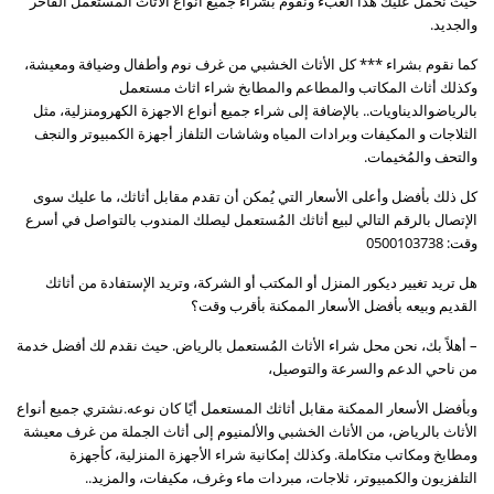
حيث نحمل عليك هذا العبء ونقوم بشراء جميع أنواع الأثاث المستعمل الفاخر
والجديد.
كما نقوم بشراء *** كل الأثاث الخشبي من غرف نوم وأطفال وضيافة ومعيشة،
وكذلك أثاث المكاتب والمطاعم والمطابخ شراء اثاث مستعمل
بالرياضوالديناويات.. بالإضافة إلى شراء جميع أنواع الاجهزة الكهرومنزلية، مثل
الثلاجات و المكيفات وبرادات المياه وشاشات التلفاز أجهزة الكمبيوتر والنجف
والتحف والمُخيمات.
كل ذلك بأفضل وأعلى الأسعار التي يُمكن أن تقدم مقابل أثاثك، ما عليك سوى
الإتصال بالرقم التالي لبيع أثاثك المُستعمل ليصلك المندوب بالتواصل في أسرع
وقت: 0500103738
هل تريد تغيير ديكور المنزل أو المكتب أو الشركة، وتريد الإستفادة من أثاثك
القديم وبيعه بأفضل الأسعار الممكنة بأقرب وقت؟
– أهلاً بك، نحن محل شراء الأثاث المُستعمل بالرياض. حيث نقدم لك أفضل خدمة
من ناحي الدعم والسرعة والتوصيل،
وبأفضل الأسعار الممكنة مقابل أثاثك المستعمل أيًا كان نوعه.نشتري جميع أنواع
الأثاث بالرياض، من الأثاث الخشبي والألمنيوم إلى أثاث الجملة من غرف معيشة
ومطابخ ومكاتب متكاملة. وكذلك إمكانية شراء الأجهزة المنزلية، كأجهزة
التلفزيون والكمبيوتر، ثلاجات، مبردات ماء وغرف، مكيفات، والمزيد..