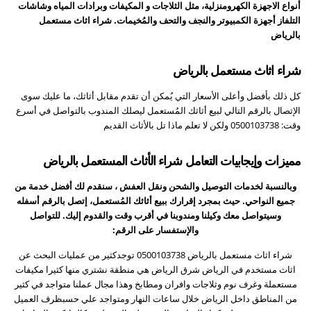
أنواع الاجهزة الكهرومنزلية، مثل الثلاجات و المكيفات وبرادات المياه وشاشات
التلفاز أجهزة الكمبيوتر والنجف والتحف والمُخيمات. شراء اثاث مستعمل
بالرياض
شراء اثاث مستعمل بالرياض
كل ذلك بأفضل وأعلى الأسعار التي يُمكن أن تقدم مقابل أثاثك، ما عليك سوى
الإتصال بالرقم التالي لبيع أثاثك المُستعمل ليصلك المندوب بالتواصل في أسرع
وقت: 0500103738 ولكن لا تعلم ماذا تل بالأثاث القديم
مميزات وإيجابيات التعامل شراء الأثاث المستعمل بالرياض
وبالنسبة لخدمات التوصيل والشحن ونقل العفش ، سنقدم لك أفضل خدمة من
جميع النواحي. حيث بمجرد إقرارك ببيع أثاثك المُستعمل، إتصل بالرقم أسفله
وسيتواصل معك وكيلنا ومندوبنا في أقرب وقت والقدوم إليك. للتواصل
والإستفسار على الرقم:
شراء اثاث مستعمل بالرياض 0500103738 توجدكثير من عمليات البحث عن
اثاث مستخدم في الرياض شرق الرياض هي منطقة نشتري منها كثيرا مكيفات
مستعملة وغرف نوم وثلاجات وافران ومطابخ وهذا مجال عملنا متواجد في كثير
من المناطق داخل الرياض خلال ساعات النهار ومتواجد علي حسبظرف العميل