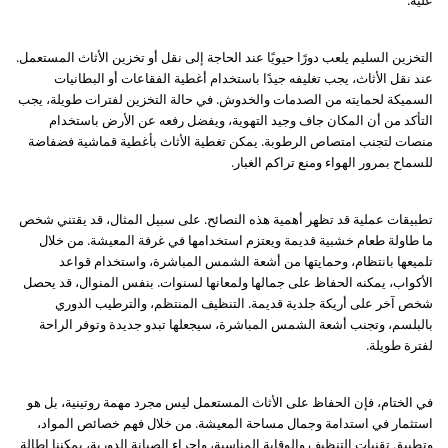
عليه.
التخزين السليم يلعب دورًا حيويًا عند الحاجة إلى نقل أو تخزين الأثاث المستعمل.
عند نقل الأثاث، يجب تغليفه جيدًا باستخدام أغطية الفقاعات أو البطانيات
السميكة لحمايته من الصدمات والخدوش. في حالة التخزين لفترات طويلة، يجب
التأكد من أن المكان جاف وجيد التهوية، ويفضل رفعه عن الأرض باستخدام
منصات لتجنب امتصاص الرطوبة. يمكن تغطية الأثاث بأغطية قماشية فضفاضة
للسماح بمرور الهواء ومنع تراكم الغبار.
تطبيقات عملية قد تظهر أهمية هذه النصائح. على سبيل المثال، قد يقتني شخص
ما طاولة طعام خشبية قديمة ويعتزم استخدامها في غرفة المعيشة. من خلال
تلميعها بانتظام، وحمايتها من أشعة الشمس المباشرة، واستخدام قواعد
الأكواب، يمكنه الحفاظ على جمالها ولمعانها لسنوات. بنفس المنوال، قد يحصل
شخص آخر على أريكة جلدية قديمة. التنظيف المنتظم، والترطيب الدوري
بالبلسم، وتجنب أشعة الشمس المباشرة، سيجعلها تبدو جديدة وتوفر الراحة
لفترة طويلة.
في الختام، فإن الحفاظ على الأثاث المستعمل ليس مجرد مهمة روتينية، بل هو
استثمار في استدامة وجمال مساحة المعيشة. من خلال فهم خصائص المواد،
وتطبيق تقنيات التنظيف والوقاية المناسبة، وإجراء الصيانة الدورية، يمكننا إطالة