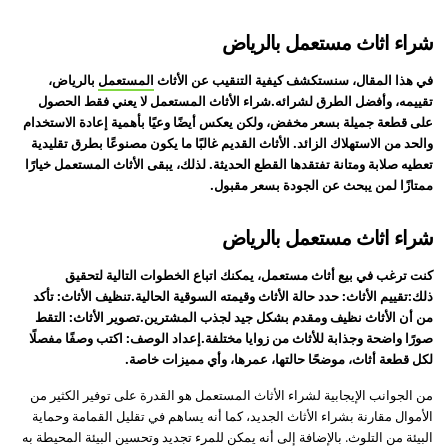
شراء اثاث مستعمل بالرياض
في هذا المقال، سنستكشف كيفية التنقيب عن الأثاث
المستعمل
بالرياض،
تقييمه، وأفضل الطرق لشرائه.شراء الأثاث المستعمل لا يعني فقط الحصول
على قطعة جميلة بسعر مخفض، ولكن يعكس أيضًا وعيًا بأهمية إعادة الاستخدام
والحد من الاستهلاك الزائد. الأثاث القديم غالبًا ما يكون مصنوعًا بطرق تقليدية
تعطيه صلابة ومتانة تفتقدها القطع الحديثة. لذلك، يبقى الأثاث المستعمل خيارًا
ممتازًا لمن يبحث عن الجودة بسعر مقبول.
شراء اثاث مستعمل بالرياض
كنت ترغب في بيع أثاث مستعمل، يمكنك اتباع الخطوات التالية لتحقيق
ذلك:تقييم الأثاث: حدد حالة الأثاث وقيمته السوقية الحالية.تنظيف الأثاث: تأكد
من أن الأثاث نظيف ومقدم بشكل جيد لجذب المشترين.تصوير الأثاث: التقط
صورًا واضحة وجذابة للأثاث من زوايا مختلفة.إعداد الوصف: اكتب وصفًا مفصلًا
لكل قطعة أثاث، موضحًا حالتها، عمرها، وأي مميزات خاصة.
من الجوانب الإيجابية لشراء الأثاث المستعمل هو القدرة على توفير الكثير من
الأموال مقارنة بشراء الأثاث الجديد، كما أنه يساهم في تقليل القمامة وحماية
البيئة من التلوث. بالإضافة إلى أنه يمكن للمرء تجديد وتحسين البيئة المحيطة به