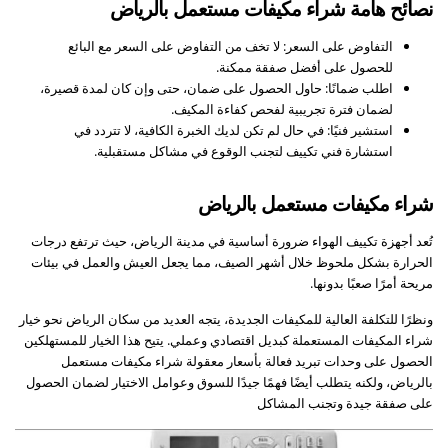
نصائح هامة شراء مكيفات مستعمل بالرياض
التفاوض على السعر: لا تخف من التفاوض على السعر مع البائع
للحصول على أفضل صفقة ممكنة.
اطلب ضمانًا: حاول الحصول على ضمان، حتى وإن كان لمدة قصيرة،
لضمان فترة تجريبية لفحص كفاءة المكيف.
استشير فنيًا: في حال لم تكن لديك الخبرة الكافية، لا تتردد في
استشارة فني تكييف لتجنب الوقوع في مشاكل مستقبلية.
شراء مكيفات مستعمل بالرياض
تُعد أجهزة تكييف الهواء ضرورة أساسية في مدينة الرياض، حيث ترتفع درجات
الحرارة بشكل ملحوظ خلال أشهر الصيف، مما يجعل العيش والعمل في بيئات
مريحة أمرًا صعبًا بدونها.
ونظرًا للتكلفة العالية للمكيفات الجديدة، يتجه العديد من سكان الرياض نحو خيار
شراء المكيفات المستعملة كبديل اقتصادي وعملي. يتيح هذا الخيار للمستهلكين
الحصول على وحدات تبريد فعالة بأسعار معقولة شراء مكيفات مستعمل
بالرياض، ولكنه يتطلب أيضًا فهمًا جيدًا للسوق وعوامل الاختيار لضمان الحصول
على صفقة جيدة وتجنب المشاكل