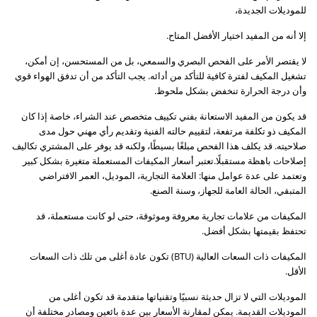
للموديلات الجديدة،
إلا أنه من المفيد اختيار الأفضل المتاح.
لا يقتصر الأمر على الفحص البصري والسمعي، بل من المستحسن، إن أمكن،
تشغيل المكيف لفترة كافية للتأكد من أدائه. يجب التأكد من أن تدفق الهواء قوي
وأن درجة الحرارة تنخفض بشكل ملحوظ.
قد يكون من المفيد الاستعانة بفني تكييف متخصص عند الشراء، خاصة إذا كان
المكيف ذو تكلفة مرتفعة، لتقييم حالته الفنية وتقديم رأي مهني حول مدى
صلاحيته. قد يكلف هذا الفحص مبلغًا بسيطًا، ولكنه قد يوفر على المشتري تكاليف
إصلاحات باهظة مستقبلًا.تعتبر أسعار المكيفات المستعملة متغيرة بشكل كبير
وتعتمد على عدة عوامل منها: العلامة التجارية، الموديل، العمر الافتراضي
المتبقي، الحالة العامة للجهاز، وسنة الصنع.
المكيفات من علامات تجارية معروفة وموثوقة، حتى لو كانت مستعملة، قد
تحتفظ بقيمتها بشكل أفضل.
المكيفات ذات السعات العالية (BTU) تكون عادة أغلى من تلك ذات السعات
الأقل.
الموديلات التي لا تزال حديثة نسبيًا وتقنياتها متقدمة قد تكون أغلى من
الموديلات القديمة. يمكن لمقارنة الأسعار بين عدة بائعين ومصادر مختلفة أن