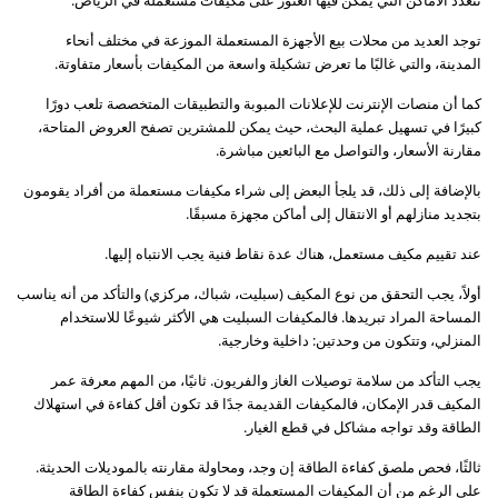
توجد العديد من محلات بيع الأجهزة المستعملة الموزعة في مختلف أنحاء
المدينة، والتي غالبًا ما تعرض تشكيلة واسعة من المكيفات بأسعار متفاوتة.
كما أن منصات الإنترنت للإعلانات المبوبة والتطبيقات المتخصصة تلعب دورًا
كبيرًا في تسهيل عملية البحث، حيث يمكن للمشترين تصفح العروض المتاحة،
مقارنة الأسعار، والتواصل مع البائعين مباشرة.
بالإضافة إلى ذلك، قد يلجأ البعض إلى شراء مكيفات مستعملة من أفراد يقومون
بتجديد منازلهم أو الانتقال إلى أماكن مجهزة مسبقًا.
عند تقييم مكيف مستعمل، هناك عدة نقاط فنية يجب الانتباه إليها.
أولاً، يجب التحقق من نوع المكيف (سبليت، شباك، مركزي) والتأكد من أنه يناسب
المساحة المراد تبريدها. فالمكيفات السبليت هي الأكثر شيوعًا للاستخدام
المنزلي، وتتكون من وحدتين: داخلية وخارجية.
يجب التأكد من سلامة توصيلات الغاز والفريون. ثانيًا، من المهم معرفة عمر
المكيف قدر الإمكان، فالمكيفات القديمة جدًا قد تكون أقل كفاءة في استهلاك
الطاقة وقد تواجه مشاكل في قطع الغيار.
ثالثًا، فحص ملصق كفاءة الطاقة إن وجد، ومحاولة مقارنته بالموديلات الحديثة.
على الرغم من أن المكيفات المستعملة قد لا تكون بنفس كفاءة الطاقة