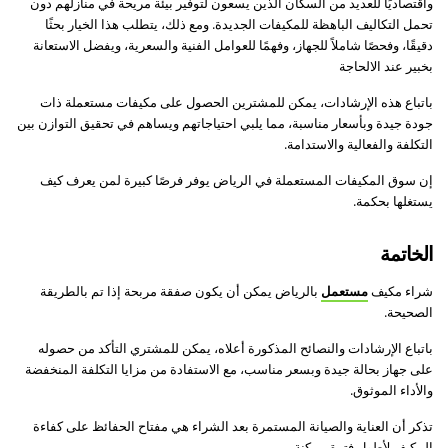
واقتصاديًا للعديد من السكان الذين يسعون لتوفير بيئة مريحة في منازلهم دون
تحمل التكاليف الباهظة للمكيفات الجديدة. ومع ذلك، يتطلب هذا الخيار بحثًا
دقيقًا، وفحصًا شاملاً للجهاز، وفهمًا للعوامل الفنية والسعرية، ويفضل الاستعانة
بخبير عند الالحاجة
باتباع هذه الإرشادات، يمكن للمشترين الحصول على مكيفات مستعملة ذات
جودة جيدة وبأسعار مناسبة، مما يلبي احتياجاتهم ويساهم في تحقيق التوازن بين
التكلفة والفعالية والاستدامة.
إن سوق المكيفات المستعملة في الرياض يوفر فرصًا كبيرة لمن يعرف كيف
يستغلها بحكمة.
الخاتمة
شراء مكيف
مستعمل
بالرياض يمكن أن يكون صفقة مربحة إذا تم بالطريقة
الصحيحة.
باتباع الإرشادات والنصائح المذكورة أعلاه، يمكن للمشتري التأكد من حصوله
على جهاز بحالة جيدة وبسعر مناسب، مع الاستفادة من مزايا التكلفة المنخفضة
والأداء الموثوق.
تذكر أن العناية والصيانة المستمرة بعد الشراء هي مفتاح الحفائظ على كفاءة
المكيف لأطول فترة ممكنة