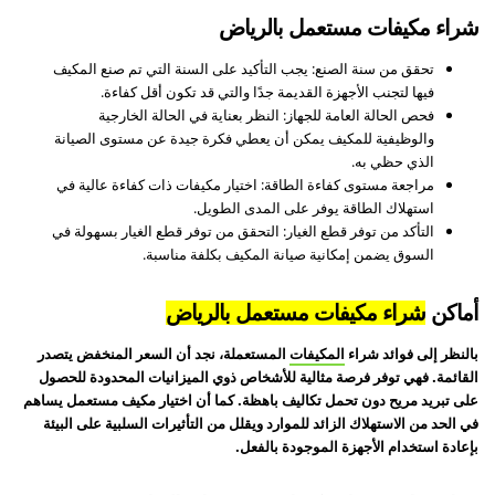
شراء مكيفات مستعمل بالرياض
تحقق من سنة الصنع: يجب التأكيد على السنة التي تم صنع المكيف
فيها لتجنب الأجهزة القديمة جدًا والتي قد تكون أقل كفاءة.
فحص الحالة العامة للجهاز: النظر بعناية في الحالة الخارجية
والوظيفية للمكيف يمكن أن يعطي فكرة جيدة عن مستوى الصيانة
الذي حظي به.
مراجعة مستوى كفاءة الطاقة: اختيار مكيفات ذات كفاءة عالية في
استهلاك الطاقة يوفر على المدى الطويل.
التأكد من توفر قطع الغيار: التحقق من توفر قطع الغيار بسهولة في
السوق يضمن إمكانية صيانة المكيف بكلفة مناسبة.
أماكن
شراء مكيفات مستعمل بالرياض
بالنظر إلى فوائد شراء
المكيفات
المستعملة، نجد أن السعر المنخفض يتصدر
القائمة. فهي توفر فرصة مثالية للأشخاص ذوي الميزانيات المحدودة للحصول
على تبريد مريح دون تحمل تكاليف باهظة. كما أن اختيار مكيف مستعمل يساهم
في الحد من الاستهلاك الزائد للموارد ويقلل من التأثيرات السلبية على البيئة
بإعادة استخدام الأجهزة الموجودة بالفعل.