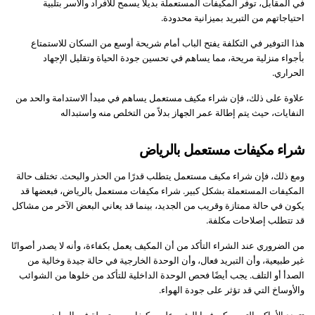
في المقابل، توفر المكيفات المستعملة بديلاً يسمح للأفراد والأسر بتلبية
احتياجاتهم من التبريد بميزانية محدودة.
هذا التوفير في التكلفة يفتح الباب أمام شريحة أوسع من السكان للاستمتاع
بأجواء منزلية مريحة، مما يساهم في تحسين جودة الحياة وتقليل الإجهاد
الحراري.
علاوة على ذلك، فإن شراء مكيف مستعمل يساهم في مبدأ الاستدامة والحد من
النفايات، حيث يتم إطالة عمر الجهاز بدلاً من التخلص منه واستبداله
شراء مكيفات مستعمل بالرياض
ومع ذلك، فإن شراء مكيف مستعمل يتطلب قدرًا من الحذر والبحث. تختلف حالة
المكيفات المستعملة بشكل كبير. شراء مكيفات مستعمل بالرياض، فبعضها قد
يكون في حالة ممتازة وقريب من الجديد، بينما قد يعاني البعض الآخر من مشاكل
قد تتطلب إصلاحات مكلفة.
من الضروري عند الشراء التأكد من أن المكيف يعمل بكفاءة، وأنه لا يصدر أصواتًا
غير طبيعية، وأن التبريد فعال، وأن الوحدة الخارجية في حالة جيدة وخالية من
الصدأ أو التلف. يجب أيضًا فحص الوحدة الداخلية للتأكد من خلوها من الشوائب
والأوساخ التي قد تؤثر على جودة الهواء.
تتعدد الأماكن التي يمكن فيها العثور على مكيفات مستعملة في الرياض.