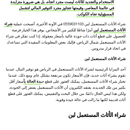
الاستخدام والتجديد للأثاث ليست مجرد اتجاه، بل هي ضرورة متزايدة
في عالمنا المعاصر، وقيمتها تتجاوز مجرد التوفير المالي لتشمل
المسؤولية تجاه الكوكب.
شراء الأثاث المستعمل لبن 0559031103 في الآونة الأخيرة، أصبحت عملية
شراء
الأثاث المستعمل لبن
أمرًا شائعًا للكثير من الأشخاص. يوفر هذا الخيار فرصة
للحصول على قطع أثاث ذات جودة عالية بأسعار معقولة. إذا كنت تفكر في شراء
الأثاث المستعمل شمال الرياض، فإليك بعض المعلومات المفيدة التي تساعدك
في اتخاذ قرار مدروس.
شراء الأثاث المستعمل لبن
أحد المزايا الرئيسية لشراء الأثاث المستعمل في الرياض هو توفير المال. عندما
تقوم بشراء أثاث جديد، فإن الأسعار تكون مرتفعة بشكل عام. ومع ذلك، عندما
تختار شراء الأثاث المستعمل، يمكنك العثور على قطع جي
دة الحالة بأ
سعار أقل
بكثير من تلك الجديدة. يعتقد الكثيرون أن الأثاث المستعمل يفتقر إلى الجودة،
ولكن هذا ليس الحال دائمًا. من خلال البحث والتفتيش، يمكنك العثور على قطع
أثاث قديمة لكنها ما زالت في حالة جيدة وقوية.
شراء الأثاث المستعمل لبن