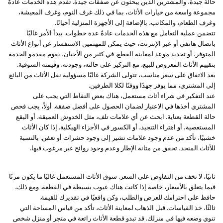
حالة جيدة، والمشترين الذين يبحثون عن صفقات جيدة. تقدم هذه الخدمات عادةً
مجموعة واسعة من خيارات الأثاث، بما في ذلك غرف النوم، وغرف المعيشة،
وغرف الطعام، والمكاتب، بالإضافة إلى الأجهزة المنزلية أحيانًا.
تتضمن عملية التعامل مع هذه الخدمات عادةً عدة خطوات. يبدأ الأمر غالبًا
باتصال هاتفي أو عبر الإنترنت، حيث يمكن للمهتمين الاستفسار عن أنواع الأثاث
المتوفر، أو تحديد موعد لمعاينة القطع. في كثير من الأحيان، يقوم مقدمو الخدمة
بتقييم الأثاث المعروض للبيع، مع التركيز على حالته، وجودته، وقيمته السوقية.
بعد الاتفاق على سعر مناسب، تتولى الشركة غالبًا مسؤولية نقل الأثاث من البائع
إلى المشتري، مما يوفر جهدًا ووقتًا لكلا الطرفين.
عند التفكير في شراء أثاث مستعمل، هناك بعض النقاط التي يجب على
المشتري أخذها في الاعتبار لضمان الحصول على أفضل صفقة. أولاً، يجب فحص
حالة القطعة بعناية. ابحث عن أي علامات تلف، مثل الخدوش العميقة، أو البقع
المستعصية، أو اهتراء التنجيد، أو الكسور في الأجزاء الهيكلية. إذا كان الأثاث
خشبيًا، تأكد من عدم وجود علامات تشير إلى وجود حشرات أو تعفن. بالنسبة
للأثاث المنجد، تحقق من متانة الإطار وعدم وجود روائح غير مرغوب فيها.
ثانيًا، لا تخف من التفاوض على السعر. سوق الأثاث المستعمل غالبًا ما يكون مرنًا
فيما يتعلق بالأسعار، خاصة إذا كانت هناك عيوب بسيطة في القطعة. ومع ذلك،
حافظ على احترامك للعرض والطلب، وكن واقعيًا في تقديرك للقيمة.
ثالثًا، خذ القياسات. قبل الذهاب لمعاينة الأثاث، تأكد من قياس المساحة التي
تنوي وضعه فيها في منزلك. قد تبدو قطعة الأثاث رائعة في متجر أو منزل شخص