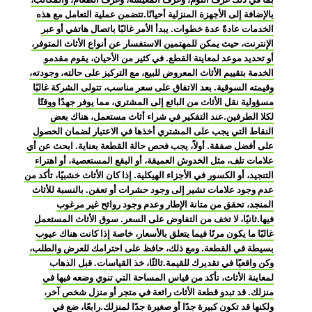
بالإضافة إلى الأجهزة المنزلية أحيانًا.تتضمن عملية التعامل مع هذه
الخدمات عادةً عدة خطوات. يبدأ الأمر غالبًا باتصال هاتفي أو عبر
الإنترنت، حيث يمكن للمهتمين الاستفسار عن أنواع الأثاث المتوفر،
أو تحديد موعد لمعاينة القطع. في كثير من الأحيان، يقوم مقدمو
الخدمة بتقييم الأثاث المعروض للبيع، مع التركيز على حالته، وجودته،
وقيمته السوقية. بعد الاتفاق على سعر مناسب، تتولى الشركة غالبًا
مسؤولية نقل الأثاث من البائع إلى المشتري، مما يوفر جهدًا ووقتًا
لكلا الطرفين.عند التفكير في شراء أثاث مستعمل، هناك بعض
النقاط التي يجب على المشتري أخذها في الاعتبار لضمان الحصول
على أفضل صفقة. أولاً، يجب فحص حالة القطعة بعناية. ابحث عن أي
علامات تلف، مثل الخدوش العميقة، أو البقع المستعصية، أو اهتراء
التنجيد، أو الكسور في الأجزاء الهيكلية. إذا كان الأثاث خشبيًا، تأكد من
عدم وجود علامات تشير إلى وجود حشرات أو تعفن. بالنسبة للأثاث
المنجد، تحقق من متانة الإطار وعدم وجود روائح غير مرغوب
فيها.ثانيًا، لا تخف من التفاوض على السعر. سوق الأثاث المستعمل
غالبًا ما يكون مرنًا فيما يتعلق بالأسعار، خاصة إذا كانت هناك عيوب
بسيطة في القطعة. ومع ذلك، حافظ على احترامك للعرض والطلب،
وكن واقعيًا في تقديرك للقيمة.ثالثًا، خذ القياسات. قبل الذهاب
لمعاينة الأثاث، تأكد من قياس المساحة التي تنوي وضعه فيها في
منزلك. قد تبدو قطعة الأثاث رائعة في متجر أو منزل شخص آخر،
ولكنها قد تكون كبيرة جدًا أو صغيرة جدًا لمنزلك.رابعًا، ضع في