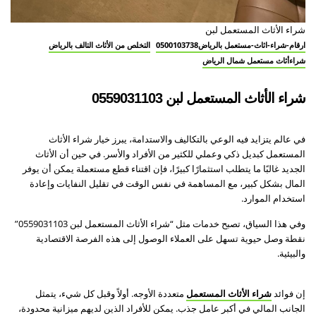
شراء الأثاث المستعمل لبن
ارقام-شراء-اثاث-مستعمل بالرياض0500103738
التخلص من الأثاث التالف بالرياض
شراءأثاث مستعمل شمال الرياض
شراء الأثاث المستعمل لبن 0559031103
في عالم يتزايد فيه الوعي بالتكاليف والاستدامة، يبرز خيار شراء الأثاث
المستعمل كبديل ذكي وعملي للكثير من الأفراد والأسر. في حين أن الأثاث
الجديد غالبًا ما يتطلب استثمارًا كبيرًا، فإن اقتناء قطع مستعملة يمكن أن يوفر
المال بشكل كبير، مع المساهمة في نفس الوقت في تقليل النفايات وإعادة
استخدام الموارد.
وفي هذا السياق، تصبح خدمات مثل “شراء الأثاث المستعمل لبن 0559031103”
نقطة وصل حيوية تسهل على العملاء الوصول إلى هذه الفرصة الاقتصادية
والبيئية.
إن فوائد
شراء الأثاث المستعمل
متعددة الأوجه. أولاً وقبل كل شيء، يتمثل
الجانب المالي في أكبر عامل جذب. يمكن للأفراد الذين لديهم ميزانية محدودة،