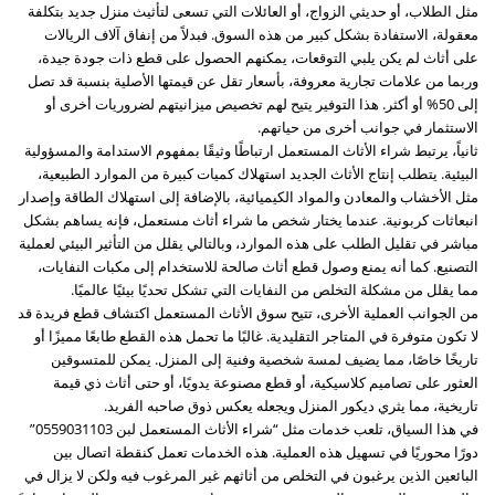
مثل الطلاب، أو حديثي الزواج، أو العائلات التي تسعى لتأثيث منزل جديد بتكلفة
معقولة، الاستفادة بشكل كبير من هذه السوق. فبدلاً من إنفاق آلاف الريالات
على أثاث لم يكن يلبي التوقعات، يمكنهم الحصول على قطع ذات جودة جيدة،
وربما من علامات تجارية معروفة، بأسعار تقل عن قيمتها الأصلية بنسبة قد تصل
إلى 50% أو أكثر. هذا التوفير يتيح لهم تخصيص ميزانيتهم لضروريات أخرى أو
الاستثمار في جوانب أخرى من حياتهم.
ثانياً، يرتبط شراء الأثاث المستعمل ارتباطًا وثيقًا بمفهوم الاستدامة والمسؤولية
البيئية. يتطلب إنتاج الأثاث الجديد استهلاك كميات كبيرة من الموارد الطبيعية،
مثل الأخشاب والمعادن والمواد الكيميائية، بالإضافة إلى استهلاك الطاقة وإصدار
انبعاثات كربونية. عندما يختار شخص ما شراء أثاث مستعمل، فإنه يساهم بشكل
مباشر في تقليل الطلب على هذه الموارد، وبالتالي يقلل من التأثير البيئي لعملية
التصنيع. كما أنه يمنع وصول قطع أثاث صالحة للاستخدام إلى مكبات النفايات،
مما يقلل من مشكلة التخلص من النفايات التي تشكل تحديًا بيئيًا عالميًا.
من الجوانب العملية الأخرى، تتيح سوق الأثاث المستعمل اكتشاف قطع فريدة قد
لا تكون متوفرة في المتاجر التقليدية. غالبًا ما تحمل هذه القطع طابعًا مميزًا أو
تاريخًا خاصًا، مما يضيف لمسة شخصية وفنية إلى المنزل. يمكن للمتسوقين
العثور على تصاميم كلاسيكية، أو قطع مصنوعة يدويًا، أو حتى أثاث ذي قيمة
تاريخية، مما يثري ديكور المنزل ويجعله يعكس ذوق صاحبه الفريد.
في هذا السياق، تلعب خدمات مثل “شراء الأثاث المستعمل لبن 0559031103”
دورًا محوريًا في تسهيل هذه العملية. هذه الخدمات تعمل كنقطة اتصال بين
البائعين الذين يرغبون في التخلص من أثاثهم غير المرغوب فيه ولكن لا يزال في