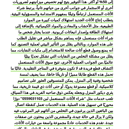
إلى 50% أو أكثر. هذا التوفير يتيح لهم تخصيص ميزانيتهم لضروريات
أخرى أو الاستثمار في جوانب أخرى من حياتهم.ثانياً، يرتبط شراء
الأثاث المستعمل ارتباطًا وثيقًا بمفهوم الاستدامة والمسؤولية البيئية.
يتطلب إنتاج الأثاث الجديد استهلاك كميات كبيرة من الموارد
الطبيعية، مثل الأخشاب والمعادن والمواد الكيميائية، بالإضافة إلى
استهلاك الطاقة وإصدار انبعاثات كربونية. عندما يختار شخص ما
شراء أثاث مستعمل، فإنه يساهم بشكل مباشر في تقليل الطلب
على هذه الموارد، وبالتالي يقلل من التأثير البيئي لعملية التصنيع. كما
أنه يمنع وصول قطع أثاث صالحة للاستخدام إلى مكبات النفايات، مما
يقلل من مشكلة التخلص من النفايات التي تشكل تحديًا بيئيًا
عالميًا.من الجوانب العملية الأخرى، تتيح سوق الأثاث المستعمل
اكتشاف قطع فريدة قد لا تكون متوفرة في المتاجر التقليدية. غالبًا ما
تحمل هذه القطع طابعًا مميزًا أو تاريخًا خاصًا، مما يضيف لمسة
شخصية وفنية إلى المنزل. يمكن للمتسوقين العثور على تصاميم
كلاسيكية، أو قطع مصنوعة يدويًا، أو حتى أثاث ذي قيمة تاريخية، مما
يثري ديكور المنزل ويجعله يعكس ذوق صاحبه الفريد.في هذا السياق،
تلعب خدمات مثل “شراء الأثاث المستعمل لبن 0559031103” دورًا
محوريًا في تسهيل هذه العملية. هذه الخدمات تعمل كنقطة اتصال
بين البائعين الذين يرغبون في التخلص من أثاثهم غير المرغوب فيه
ولكن لا يزال في حالة جيدة، والمشترين الذين يبحثون عن صفقات
جيدة. تقدم هذه الخدمات عادةً مجموعة واسعة من خيارات الأثاث،
بما في ذلك غرف النوم، وغرف المعيشة، وغرف الطعام، والمكاتب،