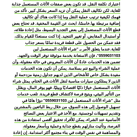
اعتبارك تكلفة النقل. قد تكون بعض صفقات الأثاث المستعمل جذابة
للغاية، لكن تكاليف النقل يمكن أن تزيد السعر بشكل كبير. تأكد من
فهمك لكيفية ترتيب عملية النقل وما إذا كانت هناك أي تكاليف
إضافية مرتبطة بها.خامسًا، ابحث عن القيمة المخفية. قد تحتاج بعض
قطع الأثاث المستعمل إلى بعض التجديد البسيط، مثل إعادة طلائه،
أو استبدال المقابض، أو تغيير التنجيد. إذا كنت مستعدًا للقيام بذلك،
فقد تتمكن من الحصول على قطعة فريدة تمامًا بسعر جذاب
للغاية.عندما يتعلق الأمر بـ “شراء الأثاث المستعمل لبن
0559031103″، فإن الاستعانة بخدمة موثوقة توفر الوقت والجهد.
تضمن هذه الخدمات عادةً أن الأثاث المعروض في حالة معقولة، وأن
عملية الشراء والبيع تتم بسلاسة. يمكن أن تكون هذه الخدمات
مفيدة بشكل خاص للأشخاص الذين لديهم جداول زمنية مزدحمة أو
الذين لا يمتلكون سيارات مناسبة لنقل الأثاث.في الختام، يمثل شراء
الأثاث المستعمل خيارًا ذكيًا اقتصاديًا وبيئيًا. فهو يوفر المال، ويقلل
من التأثير البيئي، ويتيح فرصة لاكتشاف قطع فريدة. تلعب خدمات
مثل “شراء الأثاث المستعمل لبن 0559031103” دورًا هامًا في
تسهيل الوصول إلى هذه السوق، من خلال ربط البائعين بالمشترين
وتقديم تسهيلات لوجستية. مع الأخذ في الاعتبار بعض النصائح
الأساسية عند الشراء، يمكن للأفراد تحقيق أقصى استفادة من هذه
الفرصة، وتأثيث منازلهم بقطع جذابة وعملية وبأسعار معقولة،
والمساهمة في نفس الوقت في بناء مجتمع أكثر استدامة. إن إعادة