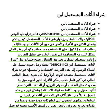
شراء الأثاث المستعمل لبن
شراء الأثاث المستعمل لبن
شراء الأثاث المستعمل لبن
شراء الأثاث المستعمل لبن 0559031103في عالم يتزايد فيه الوعي
بالتكاليف والاستدامة، يبرز خيار شراء الأثاث المستعمل كبديل ذكي
وعملي للكثير من الأفراد والأسر. في حين أن الأثاث الجديد غالبًا ما
يتطلب استثمارًا كبيرًا، فإن اقتناء قطع مستعملة يمكن أن يوفر المال
بشكل كبير، مع المساهمة في نفس الوقت في تقليل النفايات
وإعادة استخدام الموارد. وفي هذا السياق، تصبح خدمات مثل “شراء
الأثاث المستعمل لبن 0559031103” نقطة وصل حيوية تسهل على
العملاء الوصول إلى هذه الفرصة الاقتصادية والبيئية.إن فوائد شراء
الأثاث المستعمل متعددة الأوجه. أولاً وقبل كل شيء، يتمثل الجانب
المالي في أكبر عامل جذب. يمكن للأفراد الذين لديهم ميزانية
محدودة، مثل الطلاب، أو حديثي الزواج، أو العائلات التي تسعى
لتأثيث منزل جديد بتكلفة معقولة، الاستفادة بشكل كبير من هذه
السوق. فبدلاً من إنفاق آلاف الريالات على أثاث لم يكن يلبي
التوقعات، يمكنهم الحصول على قطع ذات جودة جيدة، وربما من
علامات تجارية معروفة، بأسعار تقل عن قيمتها الأصلية بنسبة قد تصل