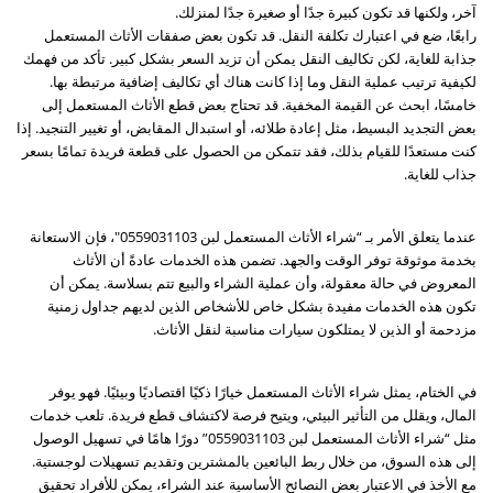
آخر، ولكنها قد تكون كبيرة جدًا أو صغيرة جدًا لمنزلك.
رابعًا، ضع في اعتبارك تكلفة النقل. قد تكون بعض صفقات الأثاث المستعمل
جذابة للغاية، لكن تكاليف النقل يمكن أن تزيد السعر بشكل كبير. تأكد من فهمك
لكيفية ترتيب عملية النقل وما إذا كانت هناك أي تكاليف إضافية مرتبطة بها.
خامسًا، ابحث عن القيمة المخفية. قد تحتاج بعض قطع الأثاث المستعمل إلى
بعض التجديد البسيط، مثل إعادة طلائه، أو استبدال المقابض، أو تغيير التنجيد. إذا
كنت مستعدًا للقيام بذلك، فقد تتمكن من الحصول على قطعة فريدة تمامًا بسعر
جذاب للغاية.
عندما يتعلق الأمر بـ “شراء الأثاث المستعمل لبن 0559031103″، فإن الاستعانة
بخدمة موثوقة توفر الوقت والجهد. تضمن هذه الخدمات عادةً أن الأثاث
المعروض في حالة معقولة، وأن عملية الشراء والبيع تتم بسلاسة. يمكن أن
تكون هذه الخدمات مفيدة بشكل خاص للأشخاص الذين لديهم جداول زمنية
مزدحمة أو الذين لا يمتلكون سيارات مناسبة لنقل الأثاث.
في الختام، يمثل شراء الأثاث المستعمل خيارًا ذكيًا اقتصاديًا وبيئيًا. فهو يوفر
المال، ويقلل من التأثير البيئي، ويتيح فرصة لاكتشاف قطع فريدة. تلعب خدمات
مثل “شراء الأثاث المستعمل لبن 0559031103” دورًا هامًا في تسهيل الوصول
إلى هذه السوق، من خلال ربط البائعين بالمشترين وتقديم تسهيلات لوجستية.
مع الأخذ في الاعتبار بعض النصائح الأساسية عند الشراء، يمكن للأفراد تحقيق